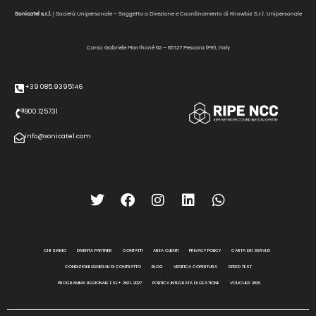
Sonicatel s.r.l.
| Società Unipersonale – Soggetta a Direzione e Coordinamento di Knowbiz S.r.l. Unipersonale
Corso Gabriele Manthonè
62 – 65127 Pescara (PE), Italy
+39 085.9395146
800.125731
info@sonicatel.com
CHI SIAMO
DIVENTA PARTNER
CONTATTI
AREA CLIENTI
PRIVACY POLICY
CARTA DEI SERVIZI
CONDIZIONI GENERALI DI CONTRATTO
BLOG
VERIFICA COPERTURA
SPEED TEST
PROGRAMMA REGIONALE FSE+ 2021-2027
POLITICA INTEGRATA DI GESTIONE
VOUCHER 2026