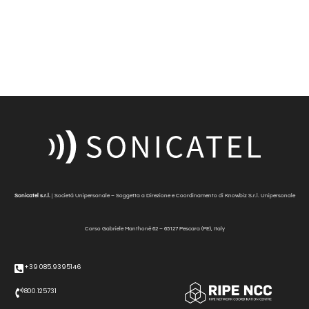
Sonicatel s.r.l.
| Società Unipersonale – Soggetta a Direzione e Coordinamento di Knowbiz S.r.l. Unipersonale
Corso Gabriele Manthonè
62 – 65127 Pescara (PE), Italy
+39 085.9395146
800.125731