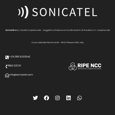
Sonicatel s.r.l.
| Società Unipersonale – Soggetta a Direzione e Coordinamento di Knowbiz S.r.l. Unipersonale
Corso Gabriele Manthonè
62 – 65127 Pescara (PE), Italy
+39 085.9395146
800.125731
info@sonicatel.com