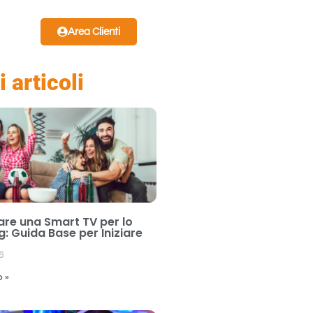
Area Clienti
i articoli
re una Smart TV per lo
: Guida Base per Iniziare
6
o »