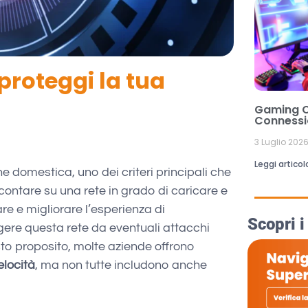
 proteggi la tua
Gaming On
Connessi
3 Luglio 202
Leggi articol
domestica, uno dei criteri principali che
 contare su una rete in grado di caricare e
re e migliorare l’esperienza di
Scopri i
gere questa rete da eventuali attacchi
sto proposito, molte aziende offrono
elocità
, ma non tutte includono anche