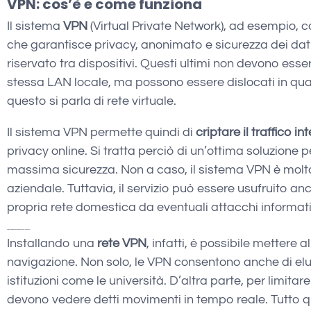
VPN: cos’è e come funziona
Il sistema
VPN
(Virtual Private Network), ad esempio, c
che garantisce privacy, anonimato e sicurezza dei dat
riservato tra dispositivi. Questi ultimi non devono es
stessa LAN locale, ma possono essere dislocati in qua
questo si parla di rete virtuale.
Il sistema VPN permette quindi di
criptare il traffico in
privacy online. Si tratta perciò di un’ottima soluzione 
massima sicurezza. Non a caso, il sistema VPN è molto
aziendale. Tuttavia, il servizio può essere usufruito a
propria rete domestica da eventuali attacchi informati
Protezione rete domestica: perché installare una VPN
Installando una
rete VPN
, infatti, è possibile mettere a
navigazione. Non solo, le VPN consentono anche di elud
istituzioni come le università. D’altra parte, per limita
devono vedere detti movimenti in tempo reale. Tutto 