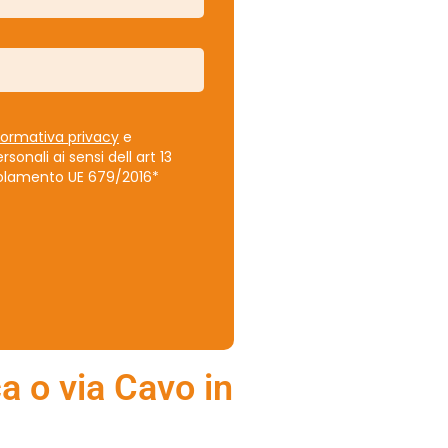
formativa privacy
e
onali ai sensi dell art 13
egolamento UE 679/2016*
ca o via Cavo in