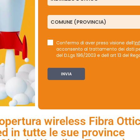
Confermo di aver preso visione dell’
in
acconsento al trattamento dei dati pers
del D.Lgs 196/2003 e dell art 13 del R
 copertura wireless Fibra Otti
d in tutte le sue province