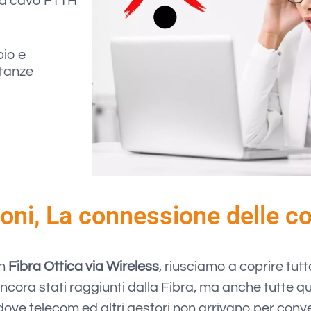
via cavo FTTH
pio e
stanze
ioni, La connessione delle c
in
Fibra Ottica via Wireless
, riusciamo a coprire tutto
ora stati raggiunti dalla Fibra, ma anche tutte qu
 dove telecom ed altri gestori non arrivano per conv