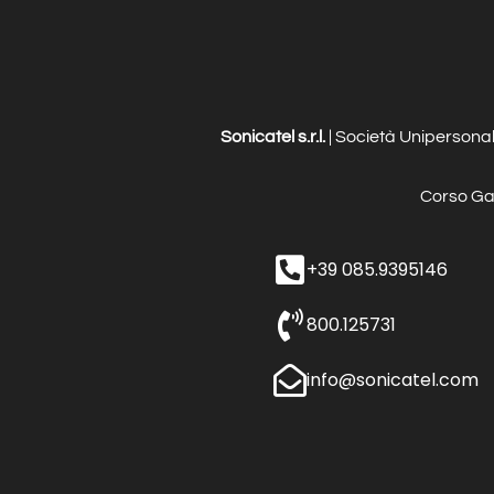
Sonicatel s.r.l.
| Società Unipersonal
Corso Ga
+39 085.9395146
800.125731
info@sonicatel.com