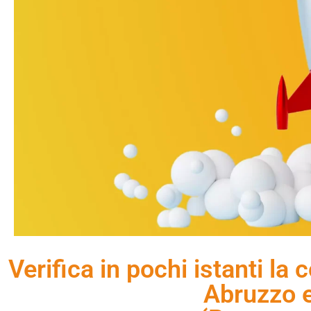
Verifica in pochi istanti la
Abruzzo e