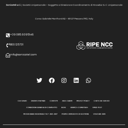
Sonicatel s.r.l.
| Società Unipersonale – Soggetta a Direzione e Coordinamento di Knowbiz S.r.l. Unipersonale
Corso Gabriele Manthonè
62 – 65127 Pescara (PE), Italy
+39 085.9395146
800.125731
info@sonicatel.com
CHI SIAMO
DIVENTA PARTNER
CONTATTI
AREA CLIENTI
PRIVACY POLICY
CARTA DEI SERVIZI
CONDIZIONI GENERALI DI CONTRATTO
BLOG
VERIFICA COPERTURA
SPEED TEST
PROGRAMMA REGIONALE FSE+ 2021-2027
POLITICA INTEGRATA DI GESTIONE
VOUCHER 2026