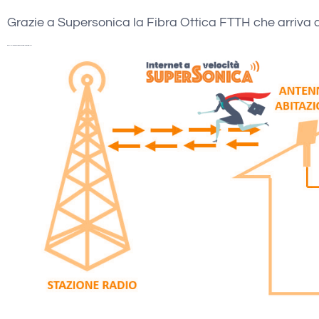
Grazie a Supersonica la Fibra Ottica FTTH che arriva di
wadsl Villamagna Verifica Copertura Internet Wireless