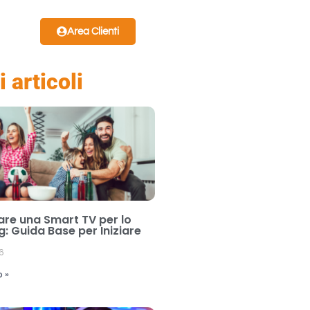
Area Clienti
i articoli
re una Smart TV per lo
: Guida Base per Iniziare
6
o »