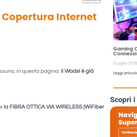
 Copertura Internet
Gaming On
Connessi
3 Luglio 202
essuno, in questa pagina:
il Wadsl è già
Leggi articol
Scopri i
te
la FIBRA OTTICA VIA WIRELESS (WiFiber