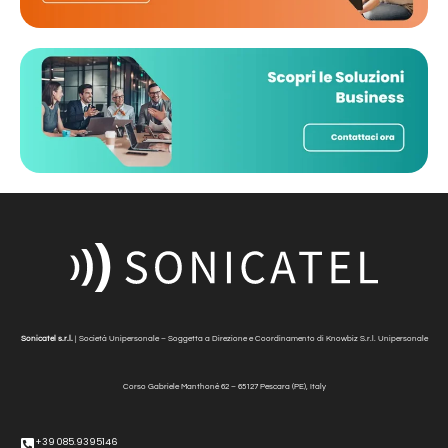
Sonicatel s.r.l.
| Società Unipersonale – Soggetta a Direzione e Coordinamento di Knowbiz S.r.l. Unipersonale
Corso Gabriele Manthonè
62 – 65127 Pescara (PE), Italy
+39 085.9395146