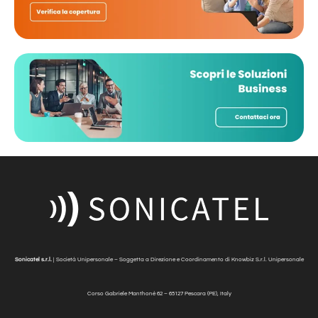
Sonicatel s.r.l.
| Società Unipersonale – Soggetta a Direzione e Coordinamento di Knowbiz S.r.l. Unipersonale
Corso Gabriele Manthonè
62 – 65127 Pescara (PE), Italy