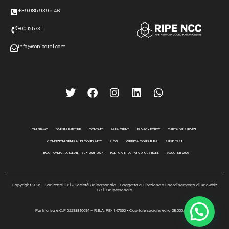
+39 085.9395146
800.125731
info@sonicatel.com
CHI SIAMO
DIVENTA PARTNER
CONTATTI
AREA CLIENTI
PRIVACY POLICY
CARTA DEI SERVIZI
CONDIZIONI GENERALI DI CONTRATTO
BLOG
VERIFICA COPERTURA
SPEED TEST
PROGRAMMA REGIONALE FSE+ 2021-2027
POLITICA INTEGRATA DI GESTIONE
VOUCHER 2026
Copyright 2026 – Sonicatel S.r.l • Società Unipersonale – Soggetta a Direzione e Coordinamento di Knowbiz
S.r.l. Unipersonale
Partita Iva e C.F 02298810694 – R.E.A. PE- 147360 • Capitale sociale: euro 28.000,00 i.v.