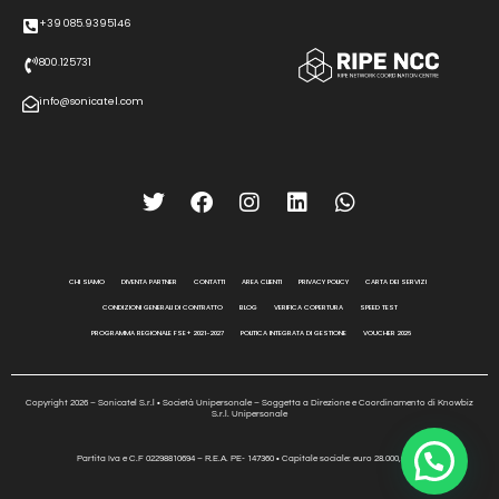
+39 085.9395146
800.125731
info@sonicatel.com
CHI SIAMO
DIVENTA PARTNER
CONTATTI
AREA CLIENTI
PRIVACY POLICY
CARTA DEI SERVIZI
CONDIZIONI GENERALI DI CONTRATTO
BLOG
VERIFICA COPERTURA
SPEED TEST
PROGRAMMA REGIONALE FSE+ 2021-2027
POLITICA INTEGRATA DI GESTIONE
VOUCHER 2026
Copyright 2026 – Sonicatel S.r.l • Società Unipersonale – Soggetta a Direzione e Coordinamento di Knowbiz
S.r.l. Unipersonale
Partita Iva e C.F 02298810694 – R.E.A. PE- 147360 • Capitale sociale: euro 28.000,00 i.v.