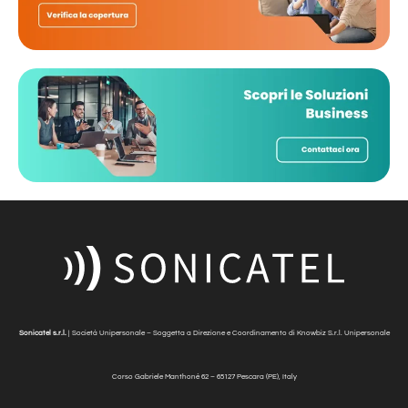
Sonicatel s.r.l.
| Società Unipersonale – Soggetta a Direzione e Coordinamento di Knowbiz S.r.l. Unipersonale
Corso Gabriele Manthonè
62 – 65127 Pescara (PE), Italy