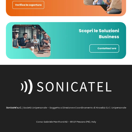
Sonicatel s.r.l.
| Società Unipersonale – Soggetta a Direzione e Coordinamento di Knowbiz S.r.l. Unipersonale
Corso Gabriele Manthonè
62 – 65127 Pescara (PE), Italy