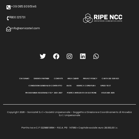
+39 085.9395146
800.125731
info@sonicatel.com
CHI SIAMO
DIVENTA PARTNER
CONTATTI
AREA CLIENTI
PRIVACY POLICY
CARTA DEI SERVIZI
CONDIZIONI GENERALI DI CONTRATTO
BLOG
VERIFICA COPERTURA
SPEED TEST
PROGRAMMA REGIONALE FSE+ 2021-2027
POLITICA INTEGRATA DI GESTIONE
VOUCHER 2026
Copyright 2026 – Sonicatel S.r.l • Società Unipersonale – Soggetta a Direzione e Coordinamento di Knowbiz
S.r.l. Unipersonale
Partita Iva e C.F 02298810694 – R.E.A. PE- 147360 • Capitale sociale: euro 28.000,00 i.v.