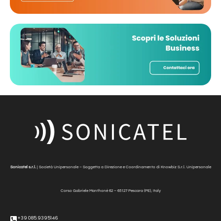
Sonicatel s.r.l.
| Società Unipersonale – Soggetta a Direzione e Coordinamento di Knowbiz S.r.l. Unipersonale
Corso Gabriele Manthonè
62 – 65127 Pescara (PE), Italy
+39 085.9395146